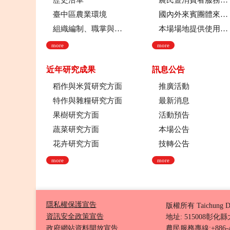
歷史沿革
農民暨消費者服務中心
臺中區農業環境
國內外來賓團體來場參訪申請流程
組織編制、職掌與架構
本場場地提供使用管理規定
more
more
近年研究成果
訊息公告
稻作與米質研究方面
推廣活動
特作與雜糧研究方面
最新消息
果樹研究方面
活動預告
蔬菜研究方面
本場公告
花卉研究方面
技轉公告
more
more
隱私權保護宣告
版權所有 Taichung D
資訊安全政策宣告
地址: 515008彰
政府網站資料開放宣告
農民服務專線:+886-4-