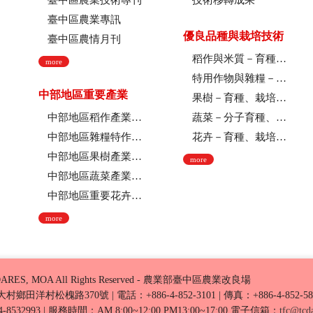
臺中區農業技術專刊
技術移轉成果
臺中區農業專訊
優良品種與栽培技術
臺中區農情月刊
稻作與米質－育種、栽培技術、綜合、稻米品質
more
特用作物與雜糧－育種、栽培技術
中部地區重要產業
果樹－育種、栽培技術
中部地區稻作產業現況
蔬菜－分子育種、育種、栽培技術
中部地區雜糧特作產業現況
花卉－育種、栽培技術、採後技術、組織培養、園藝療育、產業推廣
中部地區果樹產業現況
more
中部地區蔬菜產業現況
中部地區重要花卉產業現況
more
ARES, MOA All Rights Reserved - 農業部臺中區農業改良場
化縣大村鄉田洋村松槐路370號
|
電話：+886-4-852-3101
|
傳真：+886-4-852-58
8532993
|
服務時間：AM 8:00~12:00 PM13:00~17:00
電子信箱：
tfc@tcda