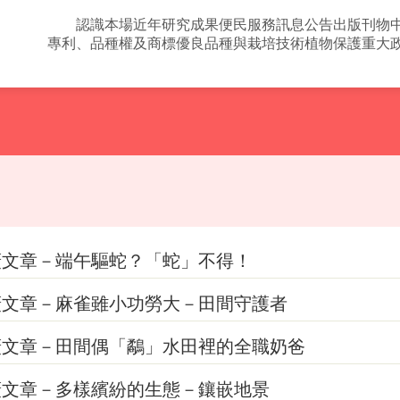
認識本場
近年研究成果
便民服務
訊息公告
出版刊物
專利、品種權及商標
優良品種與栽培技術
植物保護
重大
廣文章－端午驅蛇？「蛇」不得！
廣文章－麻雀雖小功勞大－田間守護者
廣文章－田間偶「鷸」水田裡的全職奶爸
廣文章－多樣繽紛的生態－鑲嵌地景