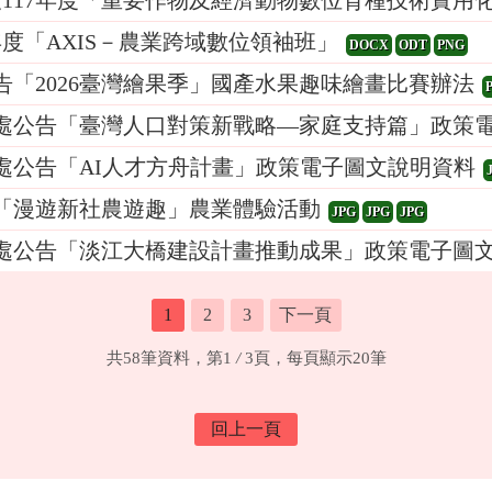
及117年度「重要作物及經濟動物數位育種技術實用
年度「AXIS－農業跨域數位領袖班」
DOCX
ODT
PNG
「2026臺灣繪果季」國產水果趣味繪畫比賽辦法
處公告「臺灣人口對策新戰略—家庭支持篇」政策
處公告「AI人才方舟計畫」政策電子圖文說明資料
「漫遊新社農遊趣」農業體驗活動
JPG
JPG
JPG
處公告「淡江大橋建設計畫推動成果」政策電子圖
1
2
3
下一頁
共58筆資料，第1
/
3頁，每頁顯示20筆
回上一頁