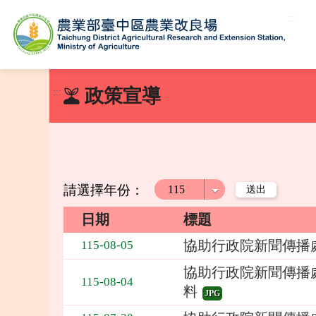
:::
跳
到
政策宣導
:::
主
要
內
容
區
塊
請選擇年份：
年度
日期
標題
政
協助行政院新聞傳播
115-08-05
策
宣
協助行政院新聞傳播
115-08-04
導
料
JPG
列
表，