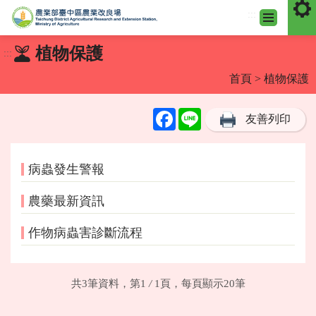
:::
跳
植物保護
:::
到
主
首頁
> 植物保護
要
內
Facebook
Line
友善列印
容
區
塊
病蟲發生警報
農藥最新資訊
作物病蟲害診斷流程
共3筆資料，第1
/
1頁，每頁顯示20筆