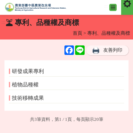
:::
跳
專利、品種權及商標
:::
到
主
首頁
> 專利、品種權及商標
要
內
Facebook
Line
友善列印
容
區
塊
研發成果專利
植物品種權
技術移轉成果
共3筆資料，第1
/
1頁，每頁顯示20筆