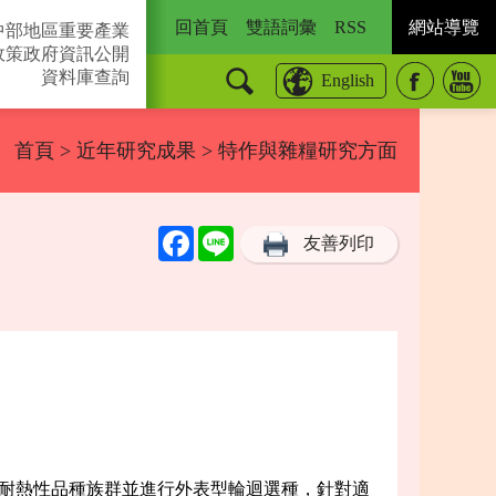
回首頁
雙語詞彙
RSS
網站導覽
中部地區重要產業
政策
政府資訊公開
資料庫查詢
English
首頁
>
近年研究成果
> 特作與雜糧研究方面
Facebook
Line
友善列印
具耐熱性品種族群並進行外表型輪迴選種，針對適