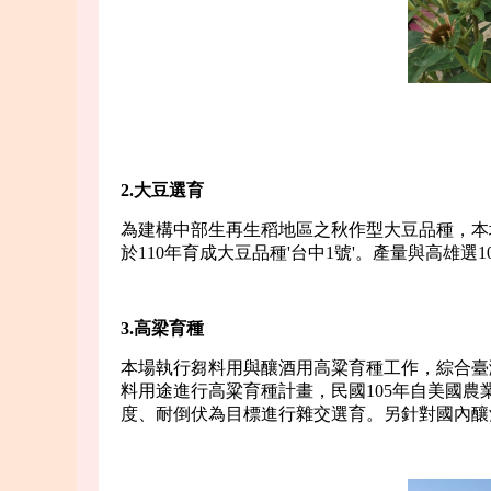
2.大豆選育
為建構中部生再生稻地區之秋作型大豆品種，本場
於110年育成大豆品種'台中1號'。產量與高雄選
3.
高梁育種
本場執行芻料用與釀酒用高粱育種工作，綜合臺
料用途進行高粱育種計畫，民國105年自美國
度、耐倒伏為目標進行雜交選育。另針對國內釀