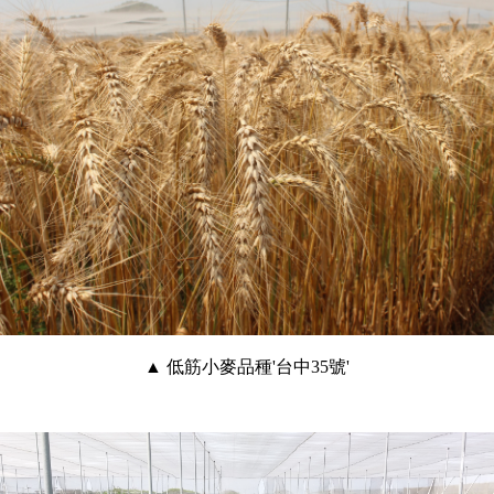
▲ 低筋小麥品種'台中35號'