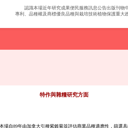
認識本場
近年研究成果
便民服務
訊息公告
出版刊物
專利、品種權及商標
優良品種與栽培技術
植物保護
重大
特作與雜糧研究方面
本場自89年由加拿大引種紫錐菊並評估商業品種適應性，篩選