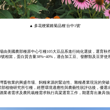
▲ 多花梗紫錐菊品種'台中1號'
由美國農部種原中心引種105大豆品系進行純化選拔，選育秋作產量
10號相當，蛋白質含量38%~40%，適合加工豆、發酵類及豆芽使
灣畜牧業的興盛市場、飼糧來源的緊迫性、雜糧產業現況的突破
農業部植物研究所引種，經歷環境適應性與農藝性狀評估後，優選
酒業者需求及農民栽種需求執行高粱選育工作，期選育出兼具強