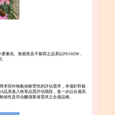
高、無紫斑及不裂莢之品系以PI518296，
用。
尋求與作物氣候耐受性的評估需求，本場針對芻
出6品系進入牧草品質評估階段，進一步以合適高
耐候性及符合釀酒業者需求之合適品種。