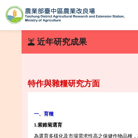
:::
跳
到
近年研究成果
:::
主
要
內
容
區
塊
特作與雜糧研究方面
一、育種
1.
紫錐菊選育
為選育多樣化及市場需求性高之保健作物品種，