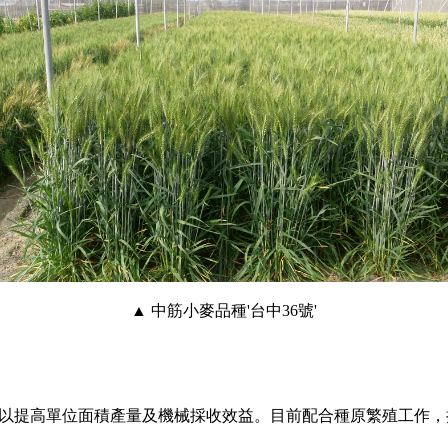
▲ 中筋小麥品種'台中36號'
以提高單位面積產量及機械採收效益。目前配合種原繁殖工作，