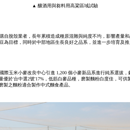
▲ 釀酒用與芻料用高粱區域試驗
購自脫殼業者，長年累積造成種原混雜與純度不均，影響產量和
豆為目標，同時於中部地區生長良好之品系，並進一步培育及推
際玉米小麥改良中心引進 1,200 個小麥新品系進行純系選拔
產量優於'台中選2號'17%，低筋白麥品種，磨製麵粉白度佳，可供
種，磨製之麵粉適合製作中式麵食產品。