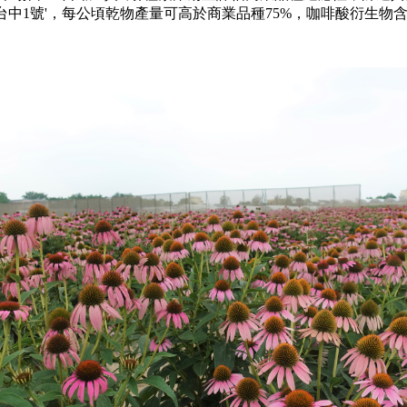
台中1號'，每公頃乾物產量可高於商業品種75%，咖啡酸衍生物含量