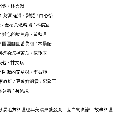
鍋 / 林秀娥
 財富滿滿～雞捲 / 白心怡
/ 金桔葉燉粉腸 / 林祺宜
 難忘的魷魚蒜 / 黃秋月
 團團圓圓番薯包 / 林晨貽
阿嬤的涼拌苦瓜 / 陳玲玉
包 / 甘文琪
 阿嬤的艾草粿 / 李振輝
政班 / 豆鼓鮮蚵煲 / 郭隆玉
芛湯 / 吳佩純
區發展地方料理經典美饌烹藝競賽－茭白筍食譜．故事料理