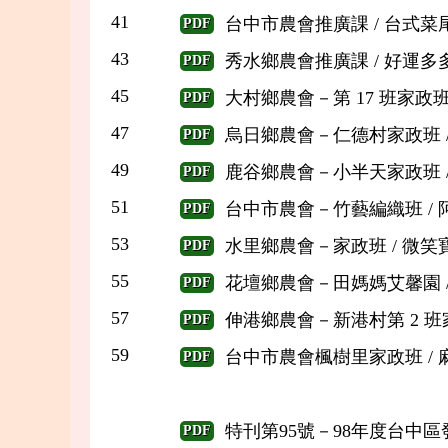
41
台中市農會推廣課 / 台式菜尾
PDF
43
秀水鄉農會推廣課 / 好運多多
PDF
45
大村鄉農會－第 17 班家政班 
PDF
47
烏日鄉農會－仁德村家政班 /
PDF
49
鹿谷鄉農會－小半天家政班 /
PDF
51
台中市農會－竹藝編織班 / 
PDF
53
水里鄉農會－家政班 / 微笑寶
PDF
55
花壇鄉農會－田媽媽艾馨園 /
PDF
57
伸港鄉農會－新港村第 2 班家
PDF
59
台中市農會楓樹里家政班 / 麻
PDF
特刊第95號－98年度台中
PDF