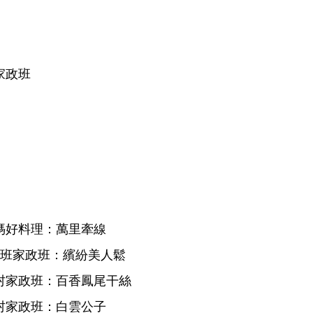
家政班
媽媽好料理：萬里牽線
17 班家政班：繽紛美人鬆
正村家政班：百香鳳尾干絲
雅村家政班：白雲公子