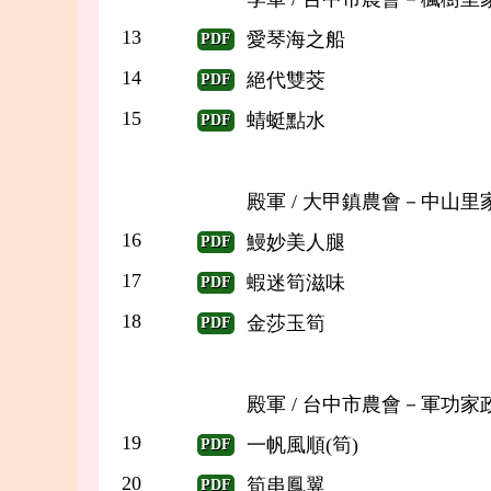
13
愛琴海之船
PDF
14
絕代雙茭
PDF
15
蜻蜓點水
PDF
殿軍 / 大甲鎮農會－中山里
16
鰻妙美人腿
PDF
17
蝦迷筍滋味
PDF
18
金莎玉筍
PDF
殿軍 / 台中市農會－軍功家
19
一帆風順(筍)
PDF
20
筍串鳳翼
PDF