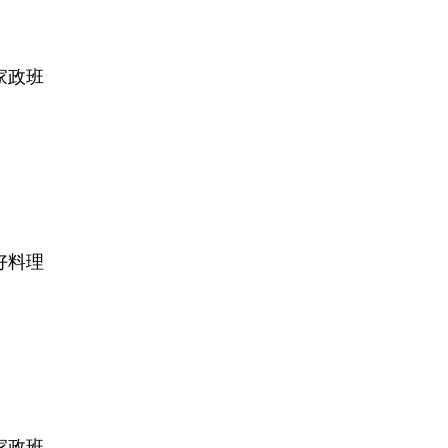
家政班
好料理
家政班