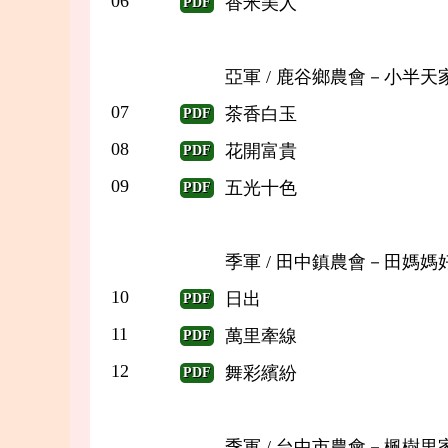
06
香米美人
PDF
亞軍 / 鹿谷鄉農會－小半天
07
茶香白玉
PDF
08
花開富貴
PDF
09
五光十色
PDF
季軍 / 田中鎮農會－田媽媽
10
日出
PDF
11
萬里牽線
PDF
12
舞彩繽紛
PDF
季軍 / 台中市農會－楓樹里