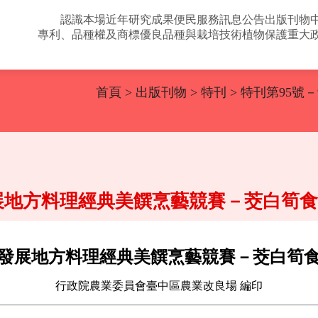
認識本場
近年研究成果
便民服務
訊息公告
出版刊物
專利、品種權及商標
優良品種與栽培技術
植物保護
重大
首頁
>
出版刊物
>
特刊
> 特刊第95
發展地方料理經典美饌烹藝競賽－茭白筍
區發展地方料理經典美饌烹藝競賽－茭白筍
行政院農業委員會臺中區農業改良場 編印