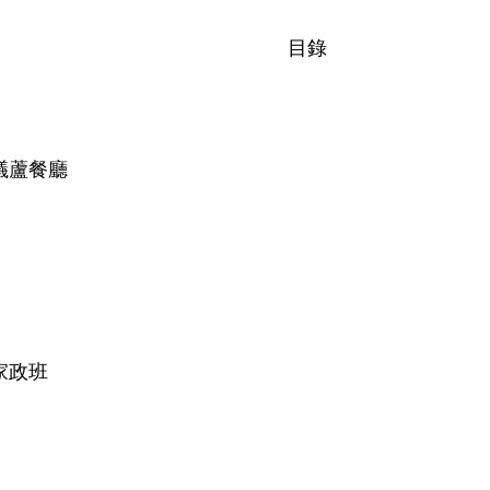
目錄
議蘆餐廳
家政班