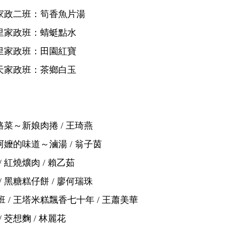
功家政二班：筍香魚片湯
樹里家政班：蜻蜓點水
安里家政班：田園紅寶
半天家政班：茶鄉白玉
路菜～新娘肉捲 / 王琦燕
阿嬤的味道～滷湯 / 翁子茵
紅燒爌肉 / 賴乙茹
 黑糖糕仔餅 / 廖何瑞珠
/ 王塔米糕飄香七十年 / 王蕭美華
茭想麴 / 林麗花