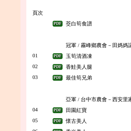
頁次
茭白筍食譜
PDF
冠軍 / 霧峰鄉農會－田媽媽
01
玉筍清酒凍
PDF
02
香鮭美人腿
PDF
03
最佳筍兄弟
PDF
亞軍 / 台中市農會－西安里
04
田園紅寶
PDF
05
懷古美人
PDF