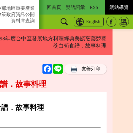
回首頁
雙語詞彙
RSS
網站導覽
中部地區重要產業
政策
政府資訊公開
資料庫查詢
English
號－98年度台中區發展地方料理經典美饌烹藝競賽
－茭白筍食譜．故事料理
Facebook
Line
友善列印
食譜．故事料理
食譜．故事料理