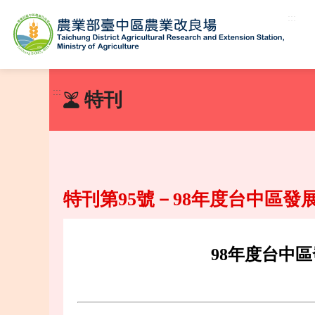
:::
跳
到
:::
特刊
主
要
內
容
區
塊
特刊第95號－98年度台中區
98年度台中