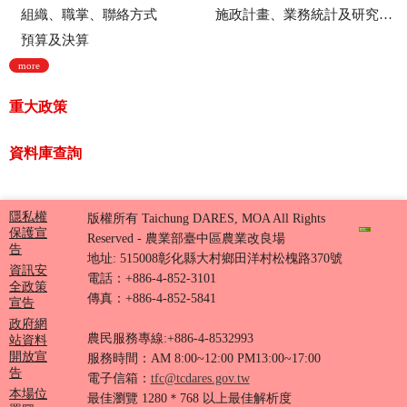
組織、職掌、聯絡方式
施政計畫、業務統計及研究報告
預算及決算
more
重大政策
資料庫查詢
隱私權
版權所有 Taichung DARES, MOA All Rights
保護宣
Reserved - 農業部臺中區農業改良場
告
地址: 515008彰化縣大村鄉田洋村松槐路370號
資訊安
電話：+886-4-852-3101
全政策
傳真：+886-4-852-5841
宣告
政府網
農民服務專線:+886-4-8532993
站資料
開放宣
服務時間：AM 8:00~12:00 PM13:00~17:00
告
電子信箱：
tfc@tcdares.gov.tw
本場位
最佳瀏覽 1280＊768 以上最佳解析度