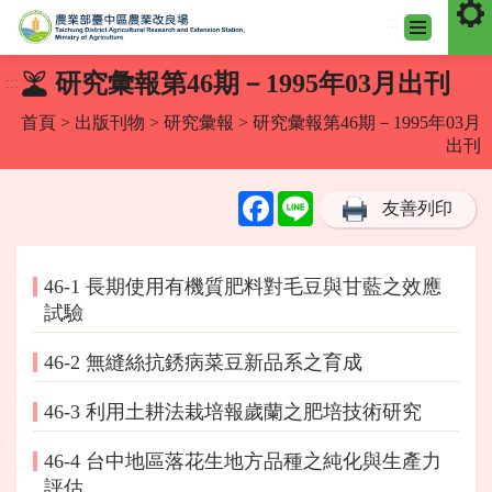
:::
跳
研究彙報第46期－1995年03月出刊
:::
到
主
首頁
>
出版刊物
>
研究彙報
> 研究彙報第46期－1995年03月
要
出刊
內
容
Facebook
Line
友善列印
區
塊
46-1 長期使用有機質肥料對毛豆與甘藍之效應
試驗
46-2 無縫絲抗銹病菜豆新品系之育成
46-3 利用土耕法栽培報歲蘭之肥培技術研究
46-4 台中地區落花生地方品種之純化與生產力
評估