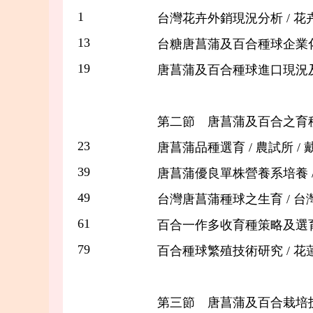
1
台灣花卉外銷現況分析 / 花卉
13
台糖唐菖蒲及百合種球企業化生
19
唐菖蒲及百合種球進口現況及遭
第二節 唐菖蒲及百合之育
23
唐菖蒲品種選育 / 農試所 / 
39
唐菖蒲優良單株營養系培養 /
49
台灣唐菖蒲種球之生育 / 台灣
61
百合一作多收育種策略及選育現況 
79
百合種球繁殖技術研究 / 花
第三節 唐菖蒲及百合栽培