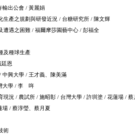
輸出公會 / 黃麗娟
產之規劃與研發近況 / 台糖研究所 / 陳文輝
遇之困難 / 福爾摩莎園藝中心 / 彭福全
種及種球生產
戴廷恩
 中興大學 / 王才義、陳美滿
大學 / 李 哖
/ 農試所 / 施昭彰 / 台灣大學 / 許圳塗 / 花蓮場 / 
蓮場 / 蔡淳瑩、蔡月夏
技術