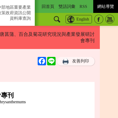
回首頁
雙語詞彙
RSS
網站導覽
中部地區重要產業
政策
政府資訊公開
資料庫查詢
English
號－唐菖蒲、百合及菊花研究現況與產業發展研討
會專刊
Facebook
Line
友善列印
會專刊
 Chrysanthemums