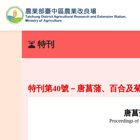
:::
跳
到
:::
特刊
主
要
內
容
區
塊
特刊第40號－唐菖蒲、百合及
唐菖
Proceedings of