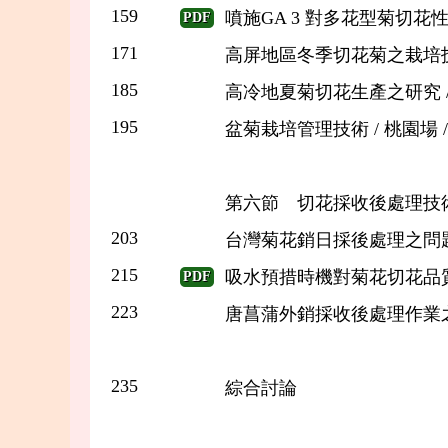
159
噴施GA 3 對多花型菊切花性
PDF
171
高屏地區冬季切花菊之栽培技術
185
高冷地夏菊切花生產之研究 / 台
195
盆菊栽培管理技術 / 桃園場 
第六節 切花採收後處理技
203
台灣菊花銷日採後處理之問題與
215
吸水預措時機對菊花切花品質之
PDF
223
唐菖蒲外銷採收後處理作業之改
235
綜合討論