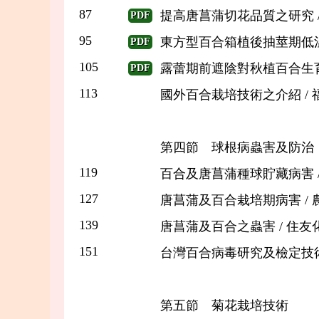
87
提高唐菖蒲切花品質之研究 / 
PDF
95
東方型百合箱植後抽莖期低溫
PDF
105
露蕾期前遮陰對秋植百合生育之
PDF
113
國外百合栽培技術之介紹 / 
第四節 球根病蟲害及防治
119
百合及唐菖蒲種球貯藏病害 / 
127
唐菖蒲及百合栽培期病害 / 農
139
唐菖蒲及百合之蟲害 / 住友化
151
台灣百合病毒研究及檢定技術發
第五節 菊花栽培技術