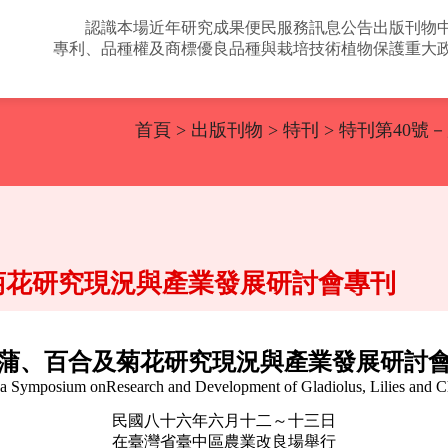
認識本場
近年研究成果
便民服務
訊息公告
出版刊物
專利、品種權及商標
優良品種與栽培技術
植物保護
重大
首頁
>
出版刊物
>
特刊
> 特刊第40
菊花研究現況與產業發展研討會專刊
蒲、百合及菊花研究現況與產業發展研討
 a Symposium onResearch and Development of Gladiolus, Lilies and
民國八十六年六月十二～十三日
在臺灣省臺中區農業改良場舉行