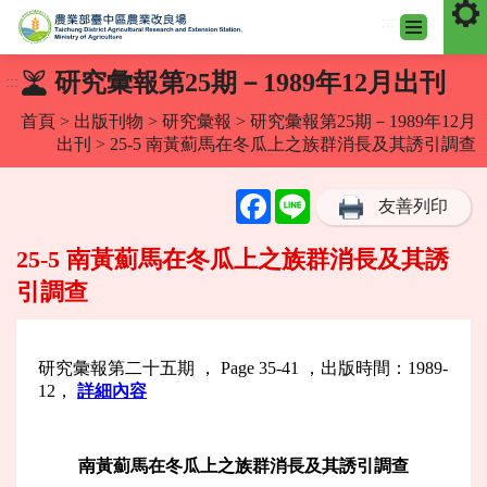
:::
跳
研究彙報第25期－1989年12月出刊
:::
到
主
首頁
>
出版刊物
>
研究彙報
>
研究彙報第25期－1989年12月
要
出刊
> 25-5 南黃薊馬在冬瓜上之族群消長及其誘引調查
內
容
Facebook
Line
友善列印
區
塊
25-5 南黃薊馬在冬瓜上之族群消長及其誘
引調查
研究彙報第二十五期 ， Page 35-41 ，出版時間：1989-
12，
詳細內容
南黃薊馬在冬瓜上之族群消長及其誘引調查