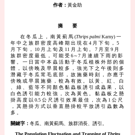
作者：
黃金助
摘 要
在 冬 瓜 上 ， 南 黃 薊 馬 (
Thrips palmi
Karny) 一
年 中 之 族 群 密 度 高 峰 期 出 現 在 4 月 下 旬 ， 5
月 下 旬 ， 10 月 上 旬 及 11 月 上 旬 。 7 月 至 9 月
族 群 密 度 最 低 ， 可 能 受 6～7 月 連 續 下 雨 的 影
響 。 一 日 當 中 本 蟲 活 動 于 冬 瓜 植 株 外 部 的 個
體 ， 以 傍 晚 及 早 晨 較 多 ， 強 光 下 之 午 後 則 多
潛 藏 于 冬 瓜 茸 毛 底 部 ， 故 施 藥 時 刻 ， 亦 應 于
傍 晚 或 早 晨 施 藥 ， 較 為 有 效 。 以 黃 、 紅 、 白
、 綠 、 藍 等 不 同 顏 色 黏 蟲 板 誘 引 成 蟲 果 ， 以
白 色 誘 引 能 力 較 強 ， 次 為 黃 色 。 黏 蟲 板 之 懸
掛 高 度 以 0.5 公 尺 誘 引 效 果 最 佳 ， 次 為 1 公 尺
， 其 懸 掛 方 式 以 垂 直 懸 掛 較 平 放 誘 引 蟲 數 為
多 。
關鍵字：
冬瓜、南黃薊馬、族群消長、誘引。
The Population Fluctuation and Trapping of
Thrips