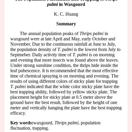
palmi
in Waxgourd
K. C. Huang
Summary
The annual population peaks of
Thrips palmi
in
waxgourd were at late April and May, early October and
November. Due to the continuous rainfall at June to July,
the population density of
T. palmi
is the lowest from July to
Septmeber. Daily activity time of
T. palmi
is on morning
and evening that more insects was found above the leaves.
Under strong sunshine condition, the thrips hide inside the
leaf pubescence. It is recommended that the most effective
time of chemical spraying is on morning and evening. The
results of using different colors of sticky plate for trapping
T. palmi
indicated that the white color sticky plate have the
best trapping ability, followed by yellow sticky plate. The
placement height for sticky plate at 0.5 meter above the
ground have the best result, followed by the height of one
meter and vertically hanging the plate have the best trapping
efficacy.
Key words:
waxgourd,
Thrips palmi
, population
fluctuation, trapping.