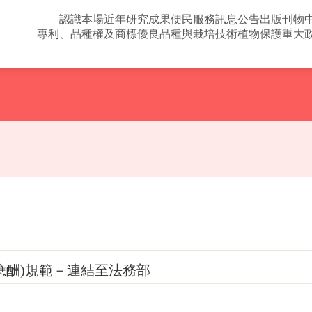
認識本場
近年研究成果
便民服務
訊息公告
出版刊物
專利、品種權及商標
優良品種與栽培技術
植物保護
重大
應酬)規範－連結至法務部