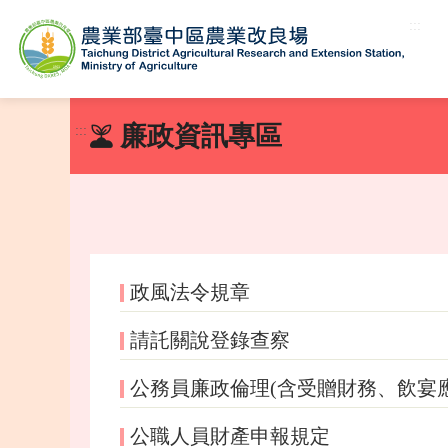
:::
跳
到
廉政資訊專區
:::
主
要
內
容
區
塊
政風法令規章
請託關說登錄查察
公務員廉政倫理(含受贈財務、飲宴
公職人員財產申報規定