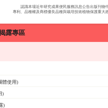
認識本場
近年研究成果
便民服務
訊息公告
出版刊物
專利、品種權及商標
優良品種與栽培技術
植物保護
重大
揭露專區
團體使用)
)
露)