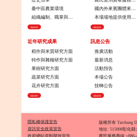
歷史沿革
農民暨消費者服務中心
臺中區農業環境
國內外來賓團體來場參訪申請流程
組織編制、職掌與架構
本場場地提供使用管理規定
more
more
近年研究成果
訊息公告
稻作與米質研究方面
推廣活動
特作與雜糧研究方面
最新消息
果樹研究方面
活動預告
蔬菜研究方面
本場公告
花卉研究方面
技轉公告
more
more
隱私權保護宣告
版權所有 Taichung D
資訊安全政策宣告
地址: 515008彰
政府網站資料開放宣告
農民服務專線:+886-4-