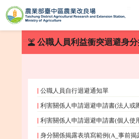
:::
跳
到
公職人員利益衝突迴避身分
:::
主
要
內
容
區
塊
公職人員自行迴避通知單
利害關係人申請迴避申請書(法人或
利害關係人申請迴避申請書(個人使用
身分關係揭露表填寫範例(A_事前揭