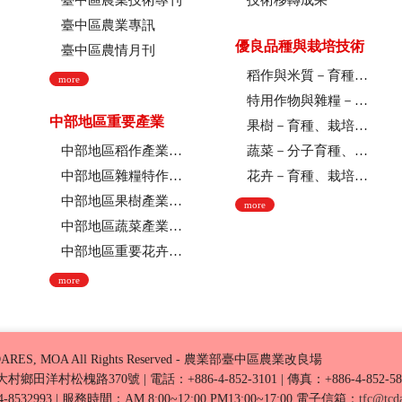
臺中區農業技術專刊
技術移轉成果
臺中區農業專訊
優良品種與栽培技術
臺中區農情月刊
稻作與米質－育種、栽培技術、綜合、稻米品質
more
特用作物與雜糧－育種、栽培技術
中部地區重要產業
果樹－育種、栽培技術
中部地區稻作產業現況
蔬菜－分子育種、育種、栽培技術
中部地區雜糧特作產業現況
花卉－育種、栽培技術、採後技術、組織培養、園藝療育、產業推廣
中部地區果樹產業現況
more
中部地區蔬菜產業現況
中部地區重要花卉產業現況
more
ARES, MOA All Rights Reserved - 農業部臺中區農業改良場
化縣大村鄉田洋村松槐路370號
|
電話：+886-4-852-3101
|
傳真：+886-4-852-58
8532993
|
服務時間：AM 8:00~12:00 PM13:00~17:00
電子信箱：
tfc@tcda