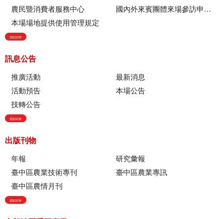
農民暨消費者服務中心
國內外來賓團體來場參訪申請流程
本場場地提供使用管理規定
more
訊息公告
推廣活動
最新消息
活動預告
本場公告
技轉公告
more
出版刊物
年報
研究彙報
臺中區農業技術專刊
臺中區農業專訊
臺中區農情月刊
more