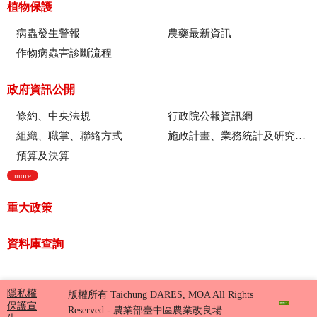
植物保護
病蟲發生警報
農藥最新資訊
作物病蟲害診斷流程
政府資訊公開
條約、中央法規
行政院公報資訊網
組織、職掌、聯絡方式
施政計畫、業務統計及研究報告
預算及決算
more
重大政策
資料庫查詢
隱私權
版權所有 Taichung DARES, MOA All Rights
保護宣
Reserved - 農業部臺中區農業改良場