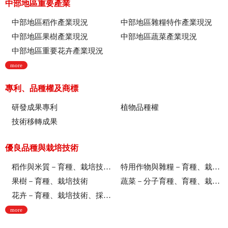
中部地區重要產業
中部地區稻作產業現況
中部地區雜糧特作產業現況
中部地區果樹產業現況
中部地區蔬菜產業現況
中部地區重要花卉產業現況
more
專利、品種權及商標
研發成果專利
植物品種權
技術移轉成果
優良品種與栽培技術
稻作與米質－育種、栽培技術、綜合、稻米品質
特用作物與雜糧－育種、栽培技術
果樹－育種、栽培技術
蔬菜－分子育種、育種、栽培技術
花卉－育種、栽培技術、採後技術、組織培養、園藝療育、產業推廣
more