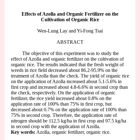
Effects of Azolla and Organic Fertilizer on the
Cultivation of Organic Rice
Wen-Lung Lay and Yi-Fong Tsai
ABSTRACT
The objective of this experiment was to study the
effect of Azolla and organic fertilizer on the cultivation of
organic rice. The results indicated that the fresh weight of
weeds in rice field decreased about 86.2-95.9% on the
treatment of Azolla than the check. The yield of organic rice
on the application of Azolla increased about 5.1-5.6% in
first crop and increased about 4.8-6.6% in second crop than
the check, respectively. On the application of organic
fertilizer, the rice yield increased about 0.8% on the
application rate of 100% than 75% in first crop, but
decreased about 0.7% on the application rate of 100% than
75% in second crop. Therefore, the application rate of
nitrogen should be 112.5 kg/ha in first crop and 97.5 kg/ha
in second crop with the application of Azolla.
Key words:
Azolla, organic fertilizer, organic rice.