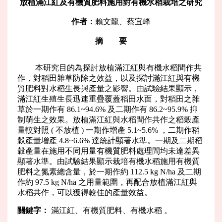
放植滿江紅及有機質肥料施用對有機水稻栽培之研究
作者：
賴文龍、蔡宜峰
摘 要
本研究目的為探討放植滿江紅與有機水稻間作共
作，對稻田雜草防除之效益，以及探討滿江紅與有機
質肥料對水稻生長與產量之影響。由試驗結果顯示，
滿江紅生殖生長迅速重疊覆蓋稻田水面，對稻田之雜
草於一期作有 86.1~94.6% 及二期作有 86.2~95.9% 抑
制萌生之效果。放植滿江紅與水稻間作共作之稻穀產
量較對照 ( 不放植 ) 一期作增產 5.1~5.6% ，二期作稻
穀產量增產 4.8~6.6% 達統計顯著水準。一期及二期稻
穀產量在施用不同用量有機質肥料處理間均未達差異
顯著水準。由試驗結果顯示栽培有機水稻施用有機質
肥料之氮素總含量，於一期作約 112.5 kg N/ha 及二期
作約 97.5 kg N/ha 之用量範圍，再配合放植滿江紅與
水稻共作，可以獲得較佳的產量效益。
關鍵字：
滿江紅、有機質肥料、有機水稻 。