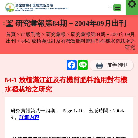
:::
跳
研究彙報第84期－2004年09月出刊
:::
到
主
首頁
>
出版刊物
>
研究彙報
>
研究彙報第84期－2004年09月
要
出刊
> 84-1 放植滿江紅及有機質肥料施用對有機水稻栽培之
內
研究
容
區
Facebook
Line
友善列印
塊
84-1 放植滿江紅及有機質肥料施用對有機
水稻栽培之研究
研究彙報第八十四期 ， Page 1- 10，出版時間：2004-
9，
詳細內容