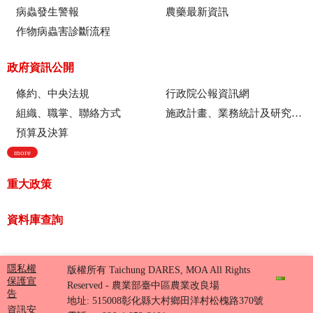
病蟲發生警報
農藥最新資訊
作物病蟲害診斷流程
政府資訊公開
條約、中央法規
行政院公報資訊網
組織、職掌、聯絡方式
施政計畫、業務統計及研究報告
預算及決算
more
重大政策
資料庫查詢
隱私權
版權所有 Taichung DARES, MOA All Rights
保護宣
Reserved - 農業部臺中區農業改良場
告
地址: 515008彰化縣大村鄉田洋村松槐路370號
資訊安