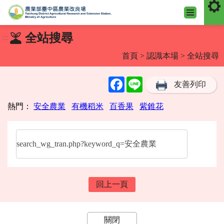
:::
跳
全站搜尋
:::
到
主
首頁
>
認識本場
> 全站搜尋
要
內
Facebook
Line
友善列印
容
區
塊
熱門：
安全農業
有機稻米
百香果
紫錐花
回上一頁
關閉