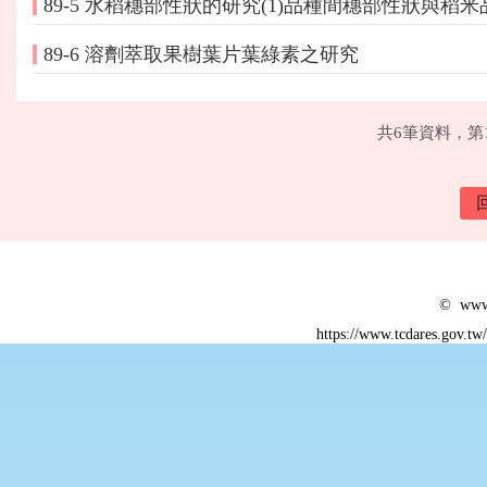
89-5 水稻穗部性狀的研究(1)品種間穗部性狀與稻
89-6 溶劑萃取果樹葉片葉綠素之研究
共6筆資料，第
© www.
https://www.tcdares.gov.t