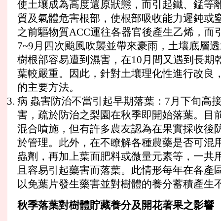
使土壤成為高度還原狀態，而引起鐵、錳等離
質及氣體危害根部，使根部吸收能力遲鈍或窒
之前驅物質ACC運往各器官後產生乙烯，而引
7~9月四次颱風吹襲並帶來豪雨，土壤底層
樹根部容易遭到濕害，在10月間又遇到長期
葉較嚴重。因此，針對土壤理化性進行改良，
的主要方法。
病 蟲害防治不當引起早期落葉：7月下旬高
害，疏於防治之梨園在秋季即開始落葉。目
混合噴施，但有許多農友認為在果實採收後防
於管理。此外，在不瞭解各種農藥是否可混用
蟲劑，再加上葉面肥料或微量元素等，一共用
且容易引起藥害而落葉。此情形每年在各產區
以免葉片發生藥害並對樹體的養分蓄積產生
秋季落葉對樹體貯藏養分及開花著果之影響