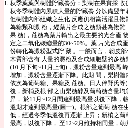
秋季葉葉與樹體貯藏養分：梨樹在果實採 收
秋冬季樹體內累積大量的貯藏養 分以備翌年
但樹體內部組織之生化 反應仍相當活躍且複
為糖類和澱 粉，經葉片合成之糖類甚為複雜
果 糖)，蔗糖為葉片輸出之最主要的光合產 
定之二氧化碳總量的30~50%。葉 片光合
份轉化為澱粉型式貯 藏 。一般而言，韌皮
木質部含有 大量的澱粉及合成細胞壁的多糖
(10 月下旬~11月上旬)，澱粉含量達到最
增加，澱粉含量逐漸下降。此期 間，梨樹體
依次為葡萄糖、果糖及 蔗糖。日人伴野氏等(
後，新梢及根 部之山梨糖醇及葡萄糖含量均
昇， 於11月~12月間達到最高量以後下降，
溫期才達到最高量(圖一)。根部之葡萄 糖在
低，經過冬季低溫後再逐漸 上昇；新梢之葡
最高，以後下降， 至12~2月維持相同量，