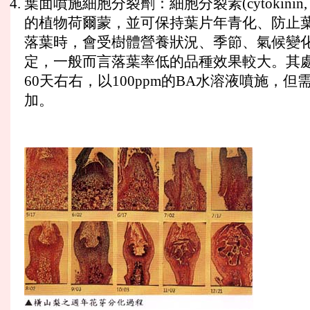
葉面噴施細胞分裂劑：細胞分裂素(cytokinin, 
的植物荷爾蒙，並可保持葉片年青化、防止葉
落葉時，會受樹體營養狀況、季節、氣候變化
定，一般而言落葉率低的品種效果較大。其處
60天右右，以100ppm的BA水溶液噴施，
加。