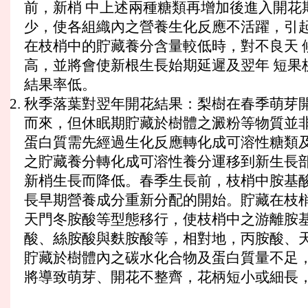
前，新梢 中上述兩種糖類再增加後進入開花
少，使各組織內之營養生化反應不活躍，引起
在枝梢中的貯藏養分含量較低時，對不良天 
高，並將會使新根生長始期延遲及翌年 短果
結果率低。
秋季落葉對翌年開花結果：梨樹在春季萌芽開
而來，但休眠期貯藏於樹體之澱粉等物質並非
蛋白質需先經過生化反應轉化成可溶性糖類及
之貯藏養分轉化成可溶性養分運移到新生長部
新梢生長而降低。春季生長前，枝梢中胺基酸
長早期營養成分重新分配的開始。貯藏在枝梢
天門冬胺酸等型態移行，使枝梢中之游離胺基
酸、絲胺酸與麩胺酸等，相對地，丙胺酸、天
貯藏於樹體內之碳水化合物及蛋白質量不足，
將導致萌芽、開花不整齊，花柄短小或細長，