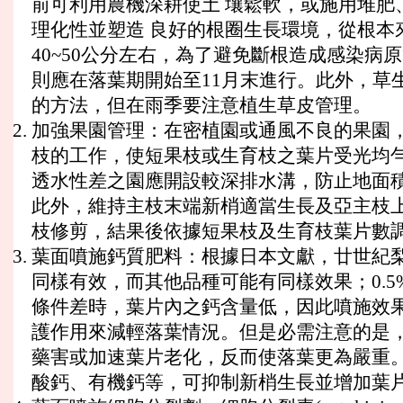
前可利用農機深耕使土 壤鬆軟，或施用堆肥
理化性並塑造 良好的根圈生長環境，從根本
40~50公分左右，為了避免斷根造成感染病
則應在落葉期開始至11月末進行。此外，草
的方法，但在雨季要注意植生草皮管理。
加強果園管理：在密植園或通風不良的果園，
枝的工作，使短果枝或生育枝之葉片受光均勻
透水性差之園應開設較深排水溝，防止地面積
此外，維持主枝末端新梢適當生長及亞主枝上
枝修剪，結果後依據短果枝及生育枝葉片數調
葉面噴施鈣質肥料：根據日本文獻，廿世紀梨
同樣有效，而其他品種可能有同樣效果；0.
條件差時，葉片內之鈣含量低，因此噴施效果
護作用來減輕落葉情況。但是必需注意的是，
藥害或加速葉片老化，反而使落葉更為嚴重。
酸鈣、有機鈣等，可抑制新梢生長並增加葉片