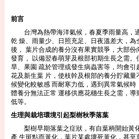
前言
台灣為熱帶海洋氣候，春夏季雨量高，適
乾 燥、雨量少、日照充足、日夜溫差大，為
後， 葉片合成的養分沒有果實競爭，大部份
發育， 以備翌春萌芽及根部初期生長之需。
旱、果園 疏於管理或發生病蟲害等，均會引起
花及新生葉 片，使枝幹及根部的養分貯藏量
候變化較敏感 而耐寒力低，遇到異常氣候時
體養分無法正常 運移供應花穗生長之需，導
低等。
生理與栽培環境引起梨樹秋季落葉
梨樹早期落葉之症狀，有自葉柄開始黃化
產 生斑點而黃化，葉片某處壞死黃化，甚至