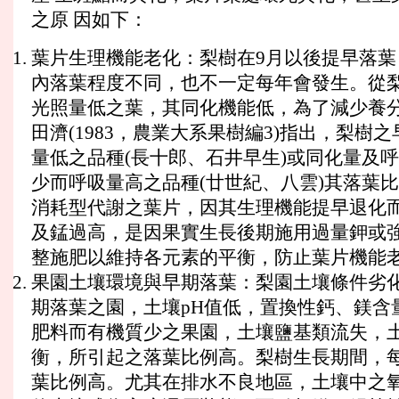
之原 因如下：
葉片生理機能老化：梨樹在9月以後提早落葉
內落葉程度不同，也不一定每年會發生。從梨
光照量低之葉，其同化機能低，為了減少養分
田濟(1983，農業大系果樹編3)指出，梨
量低之品種(長十郎、石井早生)或同化量及呼
少而呼吸量高之品種(廿世紀、八雲)其落葉
消耗型代謝之葉片，因其生理機能提早退化而
及錳過高，是因果實生長後期施用過量鉀或強
整施肥以維持各元素的平衡，防止葉片機能老
果園土壤環境與早期落葉：梨園土壤條件劣化
期落葉之園，土壤pH值低，置換性鈣、鎂含
肥料而有機質少之果園，土壤鹽基類流失，土
衡，所引起之落葉比例高。梨樹生長期間，每
葉比例高。尤其在排水不良地區，土壤中之氧