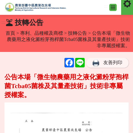
:::
跳
技轉公告
:::
到
主
首頁
>
專利、品種權及商標
>
技轉公告
> 公告本場「微生物
要
農藥用之液化澱粉芽孢桿菌Tcba05菌株及其量產技術」技術
內
非專屬授權案。
容
區
Facebook
Line
友善列印
塊
公告本場「微生物農藥用之液化澱粉芽孢桿
菌Tcba05菌株及其量產技術」技術非專屬
授權案。