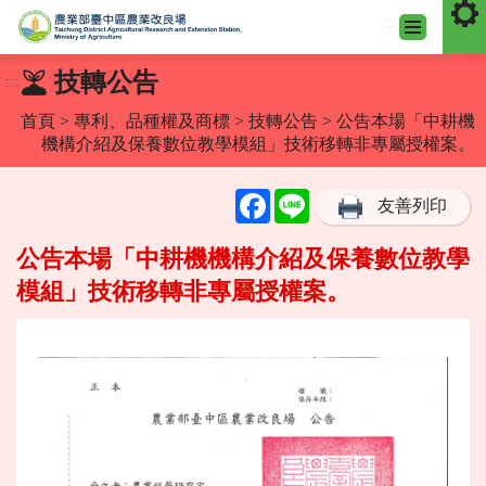
:::
跳
技轉公告
:::
到
主
首頁
>
專利、品種權及商標
>
技轉公告
> 公告本場「中耕機
要
機構介紹及保養數位教學模組」技術移轉非專屬授權案。
內
容
Facebook
Line
友善列印
區
塊
公告本場「中耕機機構介紹及保養數位教學
模組」技術移轉非專屬授權案。