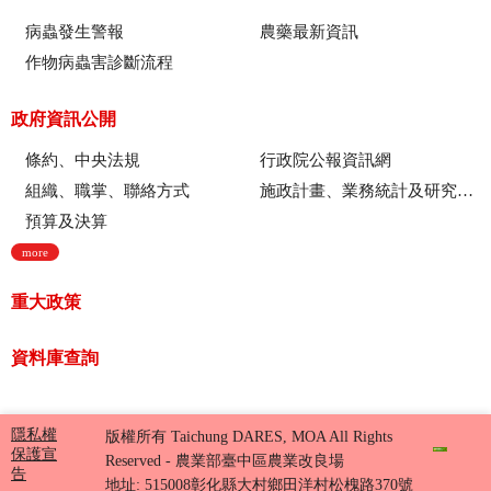
病蟲發生警報
農藥最新資訊
作物病蟲害診斷流程
政府資訊公開
條約、中央法規
行政院公報資訊網
組織、職掌、聯絡方式
施政計畫、業務統計及研究報告
預算及決算
more
重大政策
資料庫查詢
隱私權
版權所有 Taichung DARES, MOA All Rights
保護宣
Reserved - 農業部臺中區農業改良場
告
地址: 515008彰化縣大村鄉田洋村松槐路370號