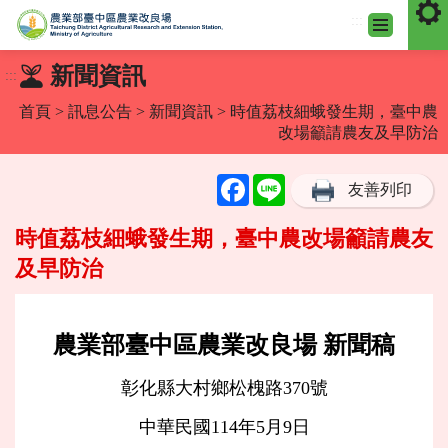
:::
跳
新聞資訊
:::
到
主
首頁
>
訊息公告
>
新聞資訊
> 時值荔枝細蛾發生期，臺中農
要
改場籲請農友及早防治
內
容
Facebook
Line
友善列印
區
塊
時值荔枝細蛾發生期，臺中農改場籲請農友
及早防治
農業部臺中區農業改良場 新聞稿
彰化縣大村鄉松槐路370號
中華民國114年5月9日