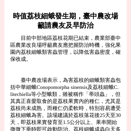
時值荔枝細蛾發生期，臺中農改場
籲請農友及早防治
目前中部地區荔枝花期已結束，農業部臺中
區農業改良場呼籲農友應把握防治時機，強化果
園內荔枝細蛾類害蟲管理，以降低害蟲密度，確
保收成。
臺中農改場表示，為害荔枝的細蛾類害蟲包
括中華細蛾Conopomorpha sinensis及荔枝細蛾C.
litechiella等小型蛾類，雖被稱作「蒂頭蟲」，但
其真正喜愛取食的是荔枝果實內的種仁，尤其是
荔枝尚未成熟，而種仁仍柔軟時，特別容易遭受
荔枝細蛾為害。該場建議於荔枝落花後25天至30
天，即荔枝果實發育至1.5公分以上、果串開始
微微下垂時即可啟動防治。荔枝細蛾成蟲白天多