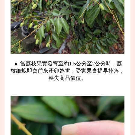
▲ 當荔枝果實發育至約1.5公分至2公分時，荔
枝細蛾即會前來產卵為害，受害果會提早掉落，
喪失商品價值。