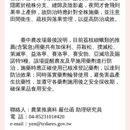
隱匿於植株分支、縫隙及陰影處，夜間才會飛到
果串上產卵，故防治時應針對全株施藥，並注意
田間衛生、疏枝與落果管理，以提高防治成效。
臺中農改場最後說明，目前荔枝細蛾類的推
薦(含緊急)用藥共有加保利、芬殺松、撲滅松、
第滅寧、益洛寧、賽洛寧、賽安勃、亞滅培及賜
諾特9種。該場提醒農友及早施用藥劑進行防
治，施藥時應正確使用已核准登記藥劑，以達到
防治效果；同時落實藥劑輪替使用，避免害蟲產
生抗藥性，並遵守各藥劑施用後之安全採收期，
確保果品食用安全。
聯絡人：農業推廣科 嚴仕函 助理研究員
電 話：04-8523101#420
e-mail：yen@tcdares.gov.tw