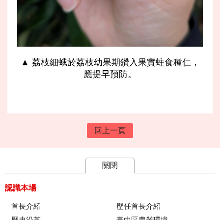
▲ 荔枝細蛾於荔枝幼果期鑽入果實蛀食種仁，
應提早預防。
回上一頁
關閉
:::
認識本場
首長介紹
歷任首長介紹