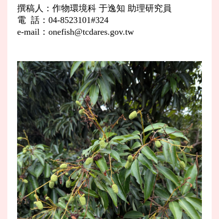
撰稿人：作物環境科 于逸知 助理研究員
電 話：04-8523101#324
e-mail：onefish@tcdares.gov.tw