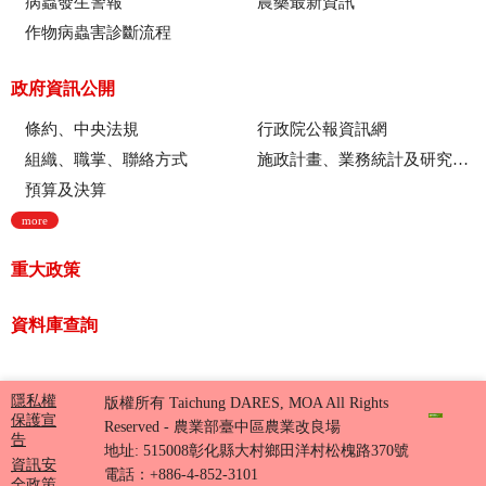
病蟲發生警報
農藥最新資訊
作物病蟲害診斷流程
政府資訊公開
條約、中央法規
行政院公報資訊網
組織、職掌、聯絡方式
施政計畫、業務統計及研究報告
預算及決算
more
重大政策
資料庫查詢
隱私權
版權所有 Taichung DARES, MOA All Rights
保護宣
Reserved - 農業部臺中區農業改良場
告
地址: 515008彰化縣大村鄉田洋村松槐路370號
資訊安
電話：+886-4-852-3101
全政策