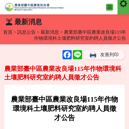
:::
跳
最新消息
:::
到
主
首頁
>
訊息公告
>
最新消息
> 農業部臺中區農業改良場115年
要
作物環境科土壤肥料研究室約聘人員徵才公告
內
容
Facebook
Line
友善列印
區
塊
農業部臺中區農業改良場115年作物環境科
土壤肥料研究室約聘人員徵才公告
農業部臺中區農業改良場115年作物
環境科土壤肥料研究室約聘人員徵
才公告