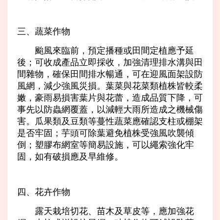
三、蔬菜作物
颱風來臨前，預定播種或田間定植應予延
後；可收成產品立即採收，加強清理排水溝與田
間雜物，確保田間排水暢通，可在迎風面架設防
風網，減少強風災損。葉菜與花菜類植株皆較柔
嫩，豪雨易損害葉片與花蕾，造成品質下降，可
事先以防蟲網覆蓋，以減輕大雨所造成之機械傷
害。瓜果類及豆類等蔓性蔬菜應確認支柱或棚架
是否牢固；芋頭可除葉避免植株受強風吹襲傾
倒；塑膠布網室等簡易設施，可以繩索強化牢
固，如有破損應及早維修。
四、花卉作物
露天栽培切花、苗木及草皮等，應加強花