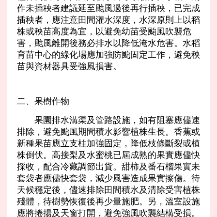
作未插秧者建議延至颱風過後再行插秧，已完成
插秧者，應注意田間灌水深度，水深原則上以稻
株或秧苗高度為宜，以避免幼苗受颱風吹襲危
害，颱風離開後務必排水以降低淹水危害。水稻
育苗中心的綠化場應加強防颱固定工作，避免秧
苗與資材器具受強風損害。
二、果樹作物
果園排水溝渠及管路設施，如有阻塞應儘速
排除，避免颱風期間積水影響植株生長。香蕉或
新種果苗應立支柱加強固定，降低枝條斷裂或植
株倒伏。高接梨及水蜜桃已屆成熟的果實應儘快
採收，配合冷藏調節出貨。甜柿及番石榴果實未
套袋者應儘快套袋，減少風害造成果實擦傷。待
天候穩定後，儘速排除田間積水及清除受害植株
殘體，待樹勢恢復後再少量施肥。另，溫室設施
應將捲揚及天窗打開，避免強風吹襲結構受損。