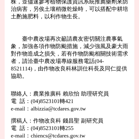
株，並儘速參考植物保護資訊系統推薦藥劑來防
治病害，另俟土壤稍微乾燥時，可以搭配中耕培
土酌施肥料，以利作物生長。
臺中農改場再次籲請農友密切關注農事氣
象，加強各項作物防颱措施，減少強風及豪大雨
對作物造成之損失，若有作物防颱相關技術需求
者，請洽臺中農改場專線服務電話(04-
8521114)，由作物改良科林訓仕科長及同仁提供
協助。
聯絡人：農業推廣科 賴欣怡 助理研究員
電 話：(04)8523101轉421
e-mail：albizzia@tcdares.gov.tw
撰稿人：作物改良科 錢昌聖 副研究員
電 話：(04)8523101轉255
e-mail：chiencs@tcdares.gov.tw