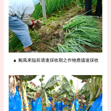
▲ 颱風來臨前適逢採收期之作物應儘速採收