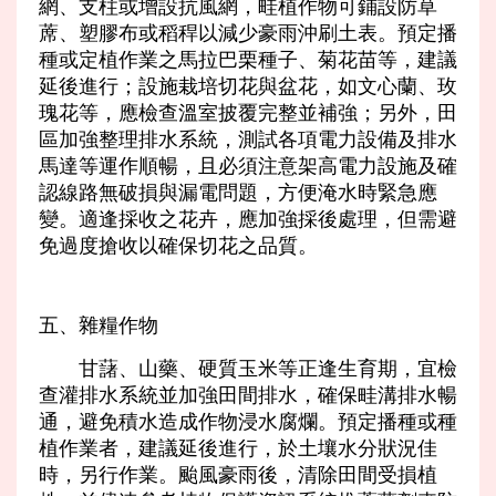
網、支柱或增設抗風網，畦植作物可鋪設防草
蓆、塑膠布或稻稈以減少豪雨沖刷土表。預定播
種或定植作業之馬拉巴栗種子、菊花苗等，建議
延後進行；設施栽培切花與盆花，如文心蘭、玫
瑰花等，應檢查溫室披覆完整並補強；另外，田
區加強整理排水系統，測試各項電力設備及排水
馬達等運作順暢，且必須注意架高電力設施及確
認線路無破損與漏電問題，方便淹水時緊急應
變。適逢採收之花卉，應加強採後處理，但需避
免過度搶收以確保切花之品質。
五、雜糧作物
甘藷、山藥、硬質玉米等正逢生育期，宜檢
查灌排水系統並加強田間排水，確保畦溝排水暢
通，避免積水造成作物浸水腐爛。預定播種或種
植作業者，建議延後進行，於土壤水分狀況佳
時，另行作業。颱風豪雨後，清除田間受損植