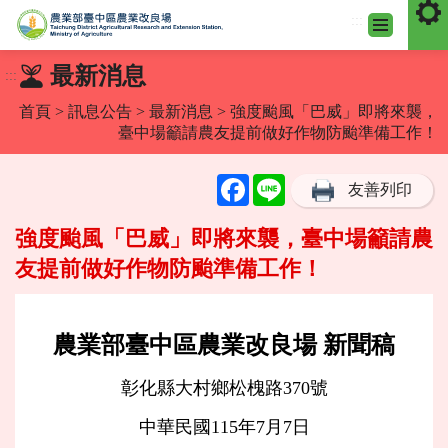
:::
跳
最新消息
:::
到
主
首頁
>
訊息公告
>
最新消息
> 強度颱風「巴威」即將來襲，
要
臺中場籲請農友提前做好作物防颱準備工作！
內
容
Facebook
Line
友善列印
區
塊
強度颱風「巴威」即將來襲，臺中場籲請農
友提前做好作物防颱準備工作！
農業部臺中區農業改良場 新聞稿
彰化縣大村鄉松槐路370號
中華民國115年7月7日