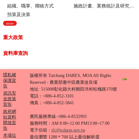
組織、職掌、聯絡方式
施政計畫、業務統計及研究報告
預算及決算
more
重大政策
資料庫查詢
隱私權
版權所有 Taichung DARES, MOA All Rights
保護宣
Reserved - 農業部臺中區農業改良場
告
地址: 515008彰化縣大村鄉田洋村松槐路370號
資訊安
電話：+886-4-852-3101
全政策
傳真：+886-4-852-5841
宣告
政府網
農民服務專線:+886-4-8532993
站資料
開放宣
服務時間：AM 8:00~12:00 PM13:00~17:00
告
電子信箱：
tfc@tcdares.gov.tw
本場位
最佳瀏覽 1280＊768 以上最佳解析度