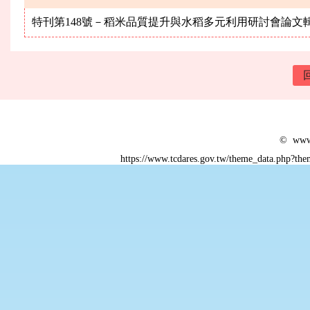
特刊第148號－稻米品質提升與水稻多元利用研討會論文
© www.
https://www.tcdares.gov.tw/theme_data.php?