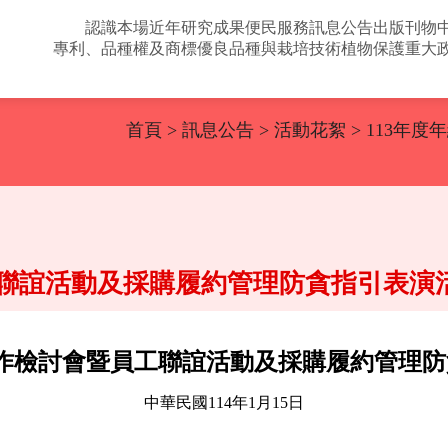
認識本場
近年研究成果
便民服務
訊息公告
出版刊物
專利、品種權及商標
優良品種與栽培技術
植物保護
重大
首頁
>
訊息公告
>
活動花絮
> 113年
工聯誼活動及採購履約管理防貪指引表演
工作檢討會暨員工聯誼活動及採購履約管理
中華民國114年1月15日