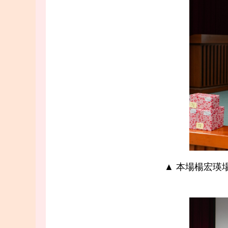
▲ 本場楊宏瑛