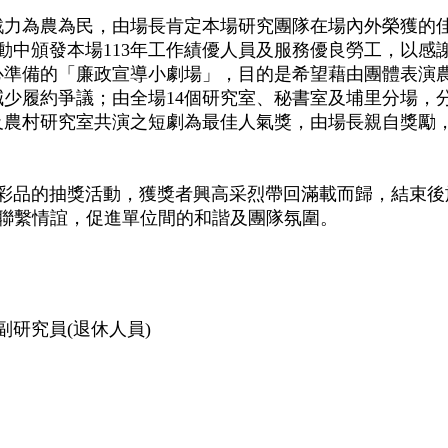
為農為民，由場長肯定本場研究團隊在場內外榮獲的佳
活動中頒發本場113年工作績優人員及服務優良勞工，以
準備的「廉政宣導小劇場」，目的是希望藉由團體表演農
少履約爭議；由全場14個研究室、秘書室及埔里分場，
及農村研究室共演之短劇為最佳人氣獎，由場長親自獎勵
彩品的抽獎活動，獲獎者興高采烈帶回滿載而歸，結束後於
動及聯繫情誼，促進單位間的和諧及團隊氛圍。
副研究員(退休人員)