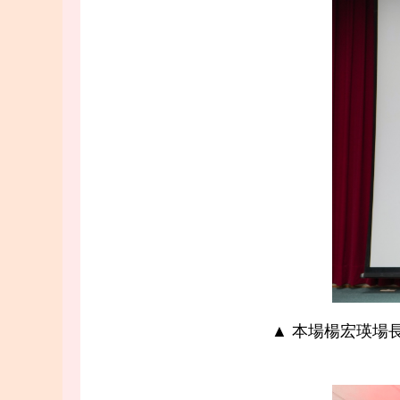
▲ 本場楊宏瑛場