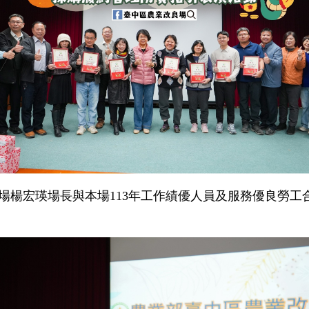
本場楊宏瑛場長與本場113年工作績優人員及服務優良勞工