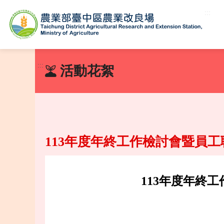
:::
跳
到
:::
活動花絮
主
要
內
容
區
塊
113年度年終工作檢討會暨員
113年度年終