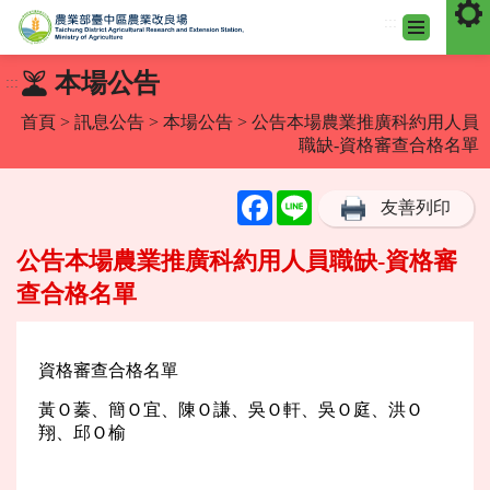
:::
跳
本場公告
:::
到
主
首頁
>
訊息公告
>
本場公告
> 公告本場農業推廣科約用人員
要
職缺-資格審查合格名單
內
容
Facebook
Line
友善列印
區
塊
公告本場農業推廣科約用人員職缺-資格審
查合格名單
資格審查合格名單
黃Ｏ蓁、簡Ｏ宜、陳Ｏ謙、吳Ｏ軒、吳Ｏ庭、洪Ｏ
翔、邱Ｏ榆