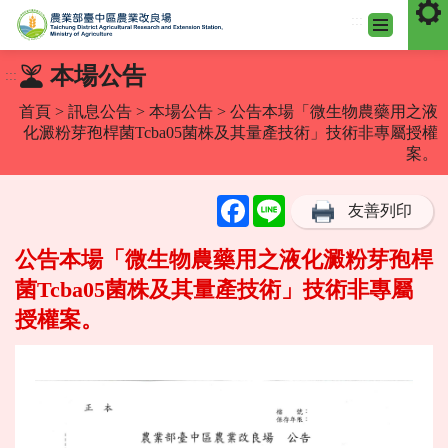
:::
跳
本場公告
:::
到
主
首頁
>
訊息公告
>
本場公告
> 公告本場「微生物農藥用之液
要
化澱粉芽孢桿菌Tcba05菌株及其量產技術」技術非專屬授權
內
案。
容
區
Facebook
Line
友善列印
塊
公告本場「微生物農藥用之液化澱粉芽孢桿
菌Tcba05菌株及其量產技術」技術非專屬
授權案。